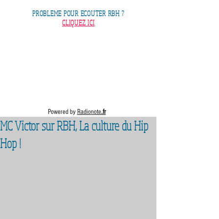
PROBLEME POUR ECOUTER RBH ?
CLIQUEZ ICI
Powered by
Radionote
.fr
MC Victor sur RBH, La culture du Hip
Hop !