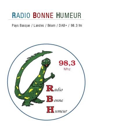
R
ADIO
B
ONNE
H
UMEUR
Pays Basque / Landes / Béarn / DAB+ / 98.3 fm