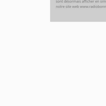
sont désormais afficher en sim
notre site web www.radiobo
...