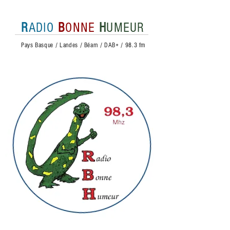
R
ADIO
B
ONNE
H
UMEUR
Pays Basque / Landes / Béarn / DAB+ / 98.3 fm