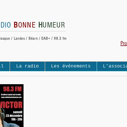
ADIO
B
ONNE
H
UMEUR
Basque / Landes / Béarn / DAB+ / 98.3 fm
Pro
il
La radio
Les événements
L'associ